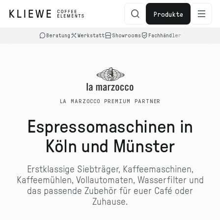
zum
Inhalt
Produkte
Beratung
Werkstatt
Showrooms
Fachhändler
LA MARZOCCO PREMIUM PARTNER
Espressomaschinen in
Köln und Münster
Erstklassige Siebträger, Kaffeemaschinen,
Kaffeemühlen, Vollautomaten, Wasserfilter und
das passende Zubehör für euer Café oder
Zuhause.